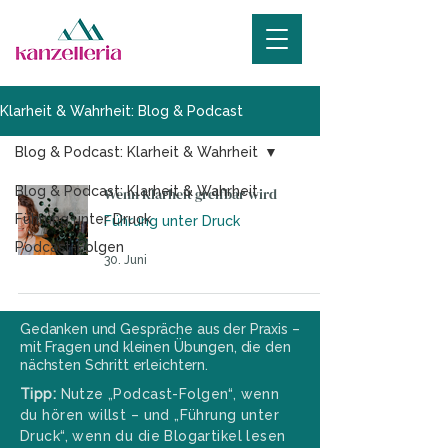
Klarheit & Wahrheit: Blog & Podcast
Blog & Podcast: Klarheit & Wahrheit
Blog & Podcast: Klarheit & Wahrheit
Wenn Klarheit greifbar wird
Führung unter Druck
Führung unter Druck
Podcast-Folgen
30. Juni
Gedanken und Gespräche aus der Praxis –
mit Fragen und kleinen Übungen, die den
nächsten Schritt erleichtern.
Tipp:
Nutze „Podcast-Folgen“, wenn
du hören willst – und „Führung unter
Druck“, wenn du die Blogartikel lesen