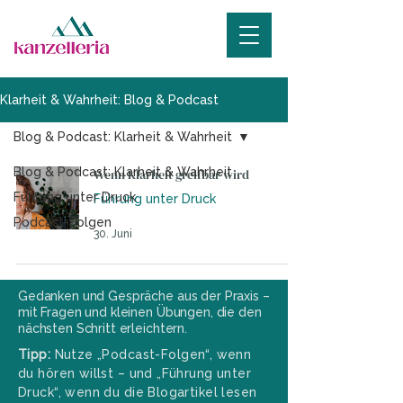
Klarheit & Wahrheit: Blog & Podcast
Blog & Podcast: Klarheit & Wahrheit
Blog & Podcast: Klarheit & Wahrheit
Wenn Klarheit greifbar wird
Führung unter Druck
Führung unter Druck
Podcast-Folgen
30. Juni
Gedanken und Gespräche aus der Praxis –
mit Fragen und kleinen Übungen, die den
nächsten Schritt erleichtern.
Tipp:
Nutze „Podcast-Folgen“, wenn
du hören willst – und „Führung unter
Druck“, wenn du die Blogartikel lesen