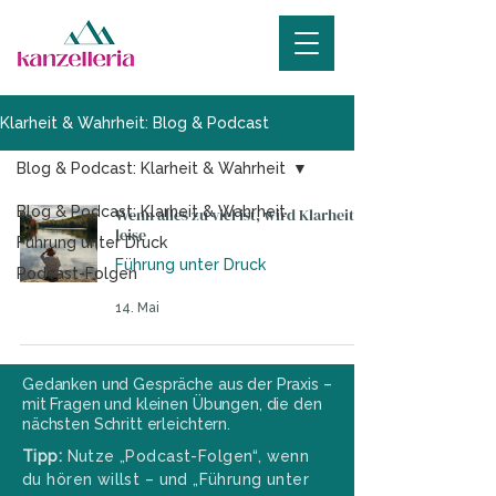
Klarheit & Wahrheit: Blog & Podcast
Blog & Podcast: Klarheit & Wahrheit
Blog & Podcast: Klarheit & Wahrheit
Wenn alles zu viel ist, wird Klarheit
leise
Führung unter Druck
Führung unter Druck
Podcast-Folgen
14. Mai
Gedanken und Gespräche aus der Praxis –
mit Fragen und kleinen Übungen, die den
nächsten Schritt erleichtern.
Tipp:
Nutze „Podcast-Folgen“, wenn
du hören willst – und „Führung unter