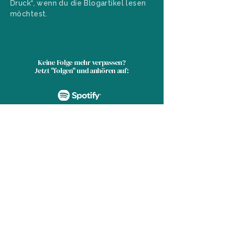
Druck“, wenn du die Blogartikel lesen
möchtest.
Keine Folge mehr verpassen?
Jetzt "folgen" und anhören auf:
kanzelleria
· Anja Sophie Betzler
Blumenstraße, Wiesbaden ·
kontakt[at]kanzelleria.de ·
+49 174 611 5151
Impressum
·
Datenschutz
·
LinkedIn
·
Instagram
·
Podcast & Blog
© 2026 von kanzelleria.de