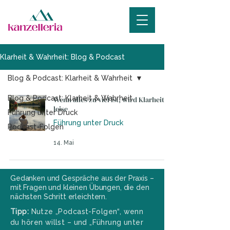
Klarheit & Wahrheit: Blog & Podcast
Blog & Podcast: Klarheit & Wahrheit
Blog & Podcast: Klarheit & Wahrheit
Wenn alles zu viel ist, wird Klarheit
leise
Führung unter Druck
Führung unter Druck
Podcast-Folgen
14. Mai
Gedanken und Gespräche aus der Praxis –
mit Fragen und kleinen Übungen, die den
nächsten Schritt erleichtern.
Tipp:
Nutze „Podcast-Folgen“, wenn
du hören willst – und „Führung unter