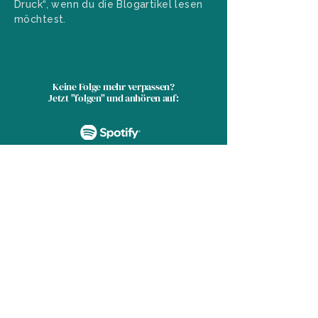
Druck“, wenn du die Blogartikel lesen
möchtest.
Keine Folge mehr verpassen?
Jetzt "folgen" und anhören auf:
kanzelleria
· Anja Sophie Betzler
Blumenstraße, Wiesbaden ·
kontakt[at]kanzelleria.de ·
+49 174 611 5151
Impressum
·
Datenschutz
·
LinkedIn
·
Instagram
·
Podcast & Blog
© 2026 von kanzelleria.de