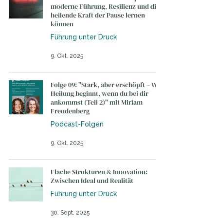
moderne Führung, Resilienz und die
heilende Kraft der Pause lernen
können
Führung unter Druck
9. Okt. 2025
Folge 09: "Stark, aber erschöpft – Wie
Heilung beginnt, wenn du bei dir
ankommst (Teil 2)" mit Miriam
Freudenberg
Podcast-Folgen
9. Okt. 2025
Flache Strukturen & Innovation:
Zwischen Ideal und Realität
Führung unter Druck
30. Sept. 2025