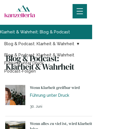
Klarheit & Wahrheit: Blog & Podcast
Blog & Podcast: Klarheit & Wahrheit
Blog & Podcast: Klarheit & Wahrheit
Blog & Podcast:
Führung unter Druck
Klarheit & Wahrheit
Podcast-Folgen
Wenn Klarheit greifbar wird
Führung unter Druck
30. Juni
Wenn alles zu viel ist, wird Klarheit
leise