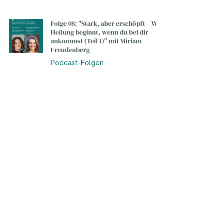
Folge 08: "Stark, aber erschöpft – Wie
Heilung beginnt, wenn du bei dir
ankommst (Teil 1)" mit Miriam
Freudenberg
Podcast-Folgen
25. Sept. 2025
Resilienz in der Führung: Balance
finden in Zeiten von Dauerstress und
Umbrüchen
Führung unter Druck
21. Sept. 2025
Führung beginnt bei dir selbst:
Warum Selbstreflexion der erste
Schritt zu wirksamer Führung ist