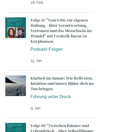
26. Feb.
Folge 11: "Vom Erbe zur eigenen
Haltung – über Verantwortung,
Vertrauen und das Menschsein im
Wandel" mit Frederik Baron zu
Knyphausen
Podcast-Folgen
15. Jan.
Klarheit im Januar: Wie Reflexion,
Intuition und innere Bilder dich ins
Tun bringen
Führung unter Druck
9. Jan.
Folge 10: "Zwischen Balance und
Lebendigkeit – über Selbstführung,