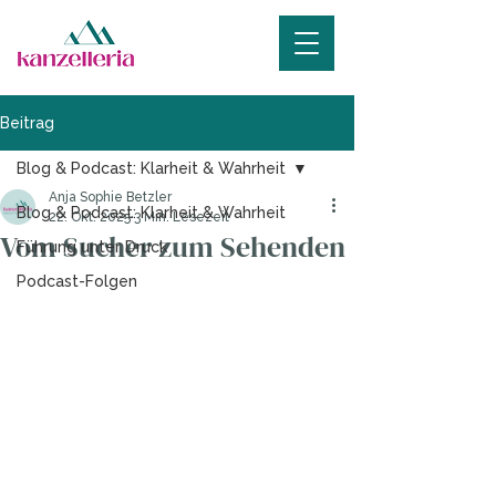
Beitrag
Blog & Podcast: Klarheit & Wahrheit
Anja Sophie Betzler
Blog & Podcast: Klarheit & Wahrheit
22. Okt. 2025
3 Min. Lesezeit
Vom Sucher zum Sehenden
Führung unter Druck
Podcast-Folgen