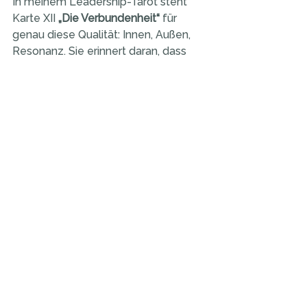
In meinem Leadership-Tarot steht 
Karte XII 
„Die Verbundenheit“ 
für 
genau diese Qualität: Innen, Außen, 
Resonanz. Sie erinnert daran, dass 
Führen immer zuerst ein Akt der 
Beziehung ist – zu sich selbst, zu 
anderen, zur Welt.