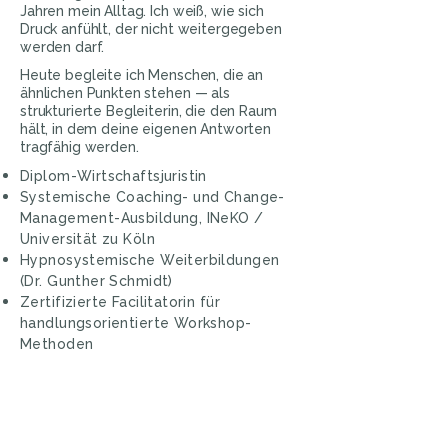
Jahren mein Alltag. Ich weiß, wie sich
Druck anfühlt, der nicht weitergegeben
werden darf.
Heute begleite ich Menschen, die an
ähnlichen Punkten stehen — als
strukturierte Begleiterin, die den Raum
hält, in dem deine eigenen Antworten
tragfähig werden.
Diplom-Wirtschaftsjuristin
Systemische Coaching- und Change-
Management-Ausbildung, INeKO /
Universität zu Köln
Hypnosystemische Weiterbildungen
(Dr. Gunther Schmidt)
Zertifizierte Facilitatorin für
handlungsorientierte Workshop-
Methoden
Wiesbaden / Rhein-Main · Zürich und
Graubünden nach Absprache · remote
als Standard