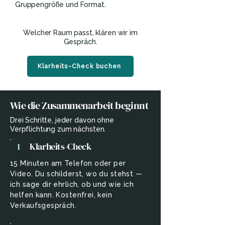
Gruppengröße und Format.
Welcher Raum passt, klären wir im
Gespräch.
Klarheits-Check buchen
Wie die Zusammenarbeit beginnt
Drei Schritte, jeder davon ohne
Verpflichtung zum nächsten.
1
Klarheits-Check
15 Minuten am Telefon oder per
Video. Du schilderst, wo du stehst —
ich sage dir ehrlich, ob und wie ich
helfen kann. Kostenfrei, kein
Verkaufsgespräch.