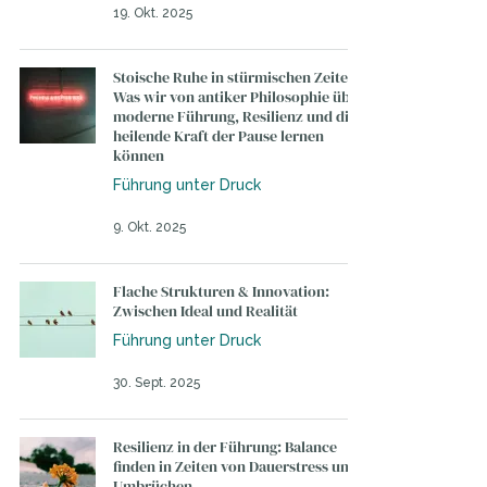
19. Okt. 2025
Stoische Ruhe in stürmischen Zeiten –
Was wir von antiker Philosophie über
moderne Führung, Resilienz und die
heilende Kraft der Pause lernen
können
Führung unter Druck
9. Okt. 2025
Flache Strukturen & Innovation:
Zwischen Ideal und Realität
Führung unter Druck
30. Sept. 2025
Resilienz in der Führung: Balance
finden in Zeiten von Dauerstress und
Umbrüchen