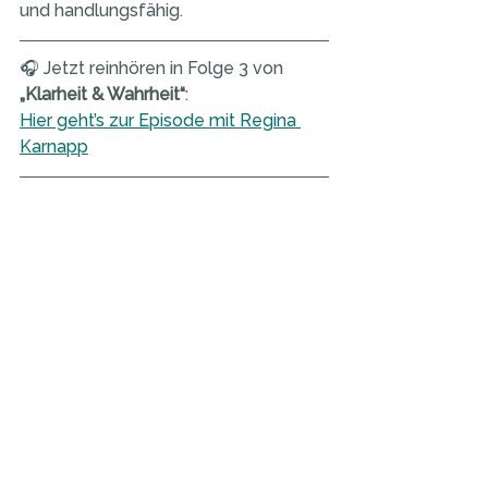
und handlungsfähig.
🎧 Jetzt reinhören in Folge 3 von 
„Klarheit & Wahrheit“
:
Hier geht’s zur Episode mit Regina 
Karnapp
Quellen & weiterführende Lektüre:
Gallup Engagement Index 2024 
– 
https://www.gallup.com/de/472
028/bericht-zum-engagement-
index-deutschland.aspx
HBR: „What Employees Need 
from Leadership During Crisis“ 
(2023)
Joachim Bauer: 
„Warum ich 
fühle, was du fühlst“
, Blessing 