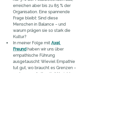
erreichen aber bis zu 85 % der 
Organisation. Eine spannende 
Frage bleibt: Sind diese 
Menschen in Balance – und 
warum prägen sie so stark die 
Kultur?
In meiner Folge mit 
Axel 
Freund
 haben wir uns über 
empathische Führung 
ausgetauscht: Wieviel Empathie 
tut gut, wo braucht es Grenzen – 
und warum Authentizität nicht 
mit Kostümierung 
gleichzusetzen ist. Seine Sicht: 
Wer im Alltag keinen Anzug 
trägt, muss auch als 
Führungskraft nicht in eine Rolle 
schlüpfen. Authentisch sein 