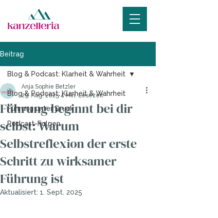
Beitrag
Blog & Podcast: Klarheit & Wahrheit
Anja Sophie Betzler
Blog & Podcast: Klarheit & Wahrheit
29. Aug. 2025
4 Min. Lesezeit
Führung beginnt bei dir
Führung unter Druck
selbst: Warum
Podcast-Folgen
Selbstreflexion der erste
Schritt zu wirksamer
Führung ist
Aktualisiert:
1. Sept. 2025